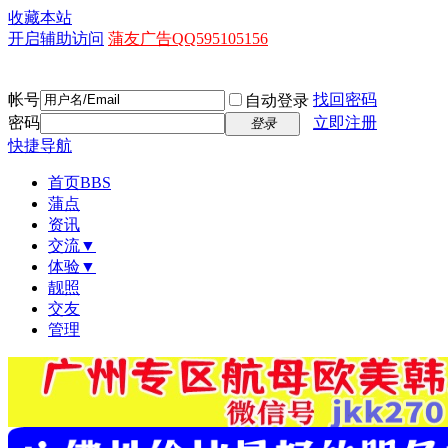
收藏本站
开启辅助访问
蒲友广告QQ595105156
帐号
找回密码
自动登录
密码
立即注册
登录
快捷导航
首页
BBS
蒲点
资讯
交流▼
体验▼
靓照
交友
管理