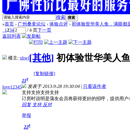
搜索
搜索
»
首页
›
广州桑拿论坛
›
体验点评
›
初体验世华美人鱼，满眼都
1
2
3
4
/ 4 页
下一页
返回列表
[其他]
初体验世华美人
楼主:
xhwl
[复制链接]
#
21
发表于 2013-9-28 19:30:04
|
只看该作者
love12345
支持支持支持支持
订房时说明是蒲友会员将获得更好的招呼，提供用户
回复
支持
反对
举报
#
22