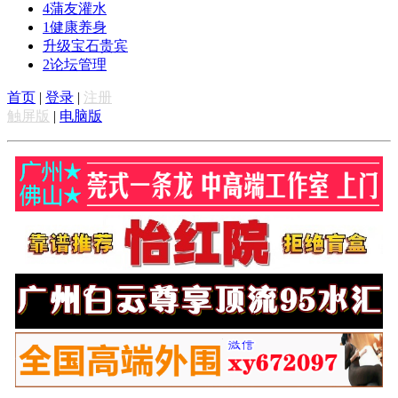
4
蒲友灌水
1
健康养身
升级宝石贵宾
2
论坛管理
首页
|
登录
|
注册
触屏版
|
电脑版