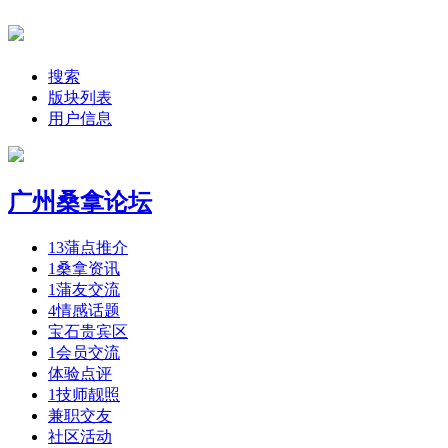
搜索
版块列表
用户信息
广州桑拿论坛
13
蒲点推介
1
桑拿资讯
1
蒲友交流
4
情感话题
宝石贵宾区
1
会员交流
体验点评
1
技师靓照
兼职交友
社区活动