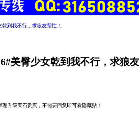
少女乾到我不行，求狼友帮忙！
06#美臀少女乾到我不行，求狼
经理升级宝石贵宾，不需要回复即可看隐藏贴！