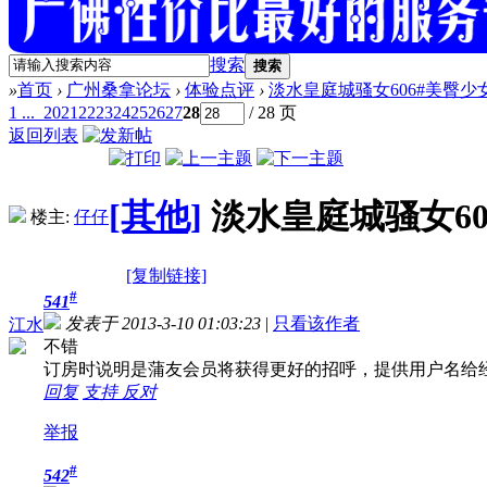
搜索
搜索
»
首页
›
广州桑拿论坛
›
体验点评
›
淡水皇庭城骚女606#美臀
1 ...
20
21
22
23
24
25
26
27
28
/ 28 页
返回列表
[其他]
淡水皇庭城骚女6
楼主:
仔仔
[复制链接]
#
541
发表于 2013-3-10 01:03:23
|
只看该作者
江水
不错
订房时说明是蒲友会员将获得更好的招呼，提供用户名给
回复
支持
反对
举报
#
542