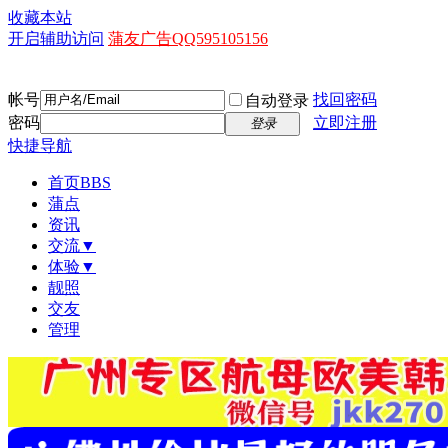
收藏本站
开启辅助访问
蒲友广告QQ595105156
帐号
找回密码
自动登录
密码
立即注册
登录
快捷导航
首页
BBS
蒲点
资讯
交流▼
体验▼
靓照
交友
管理