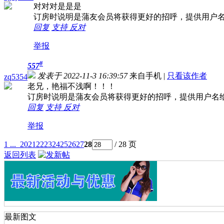
对对对是是是
订房时说明是蒲友会员将获得更好的招呼，提供用户
回复
支持
反对
举报
#
557
发表于 2022-11-3 16:39:57
来自手机
|
只看该作者
zq5354
老兄，艳福不浅啊！！！
订房时说明是蒲友会员将获得更好的招呼，提供用户名
回复
支持
反对
举报
1 ...
20
21
22
23
24
25
26
27
28
/ 28 页
返回列表
最新图文