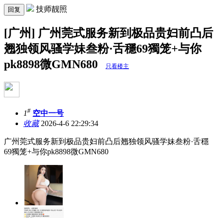
技师靓照
回复
[广州] 广州莞式服务新到极品贵妇前凸后
翘独领风骚学妹叁粉·舌穩69獨笼+与你
pk8898微GMN680
只看楼主
#
1
空中一号
收藏
2026-4-6 22:29:34
广州莞式服务新到极品贵妇前凸后翘独领风骚学妹叁粉·舌穩
69獨笼+与你pk8898微GMN680