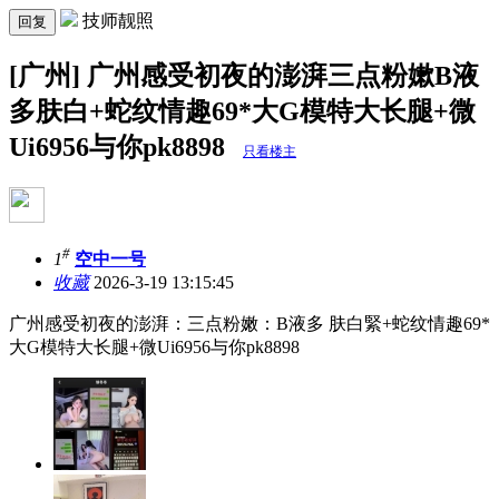
技师靓照
回复
[广州] 广州感受初夜的澎湃三点粉嫰B液
多肤白+蛇纹情趣69*大G模特大长腿+微
Ui6956与你pk8898
只看楼主
#
1
空中一号
收藏
2026-3-19 13:15:45
广州感受初夜的澎湃：三点粉嫩：B液多 肤白緊+蛇纹情趣69*
大G模特大长腿+微Ui6956与你pk8898