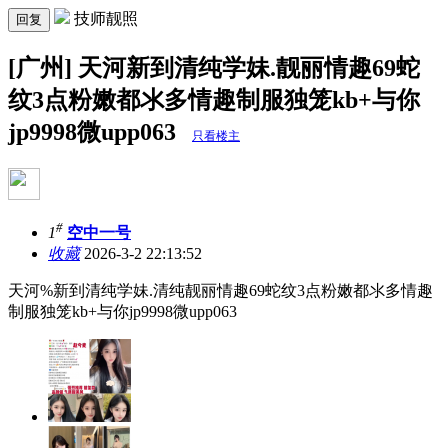
技师靓照
回复
[广州] 天河新到清纯学妹.靓丽情趣69蛇
纹3点粉嫩都氺多情趣制服独笼kb+与你
jp9998微upp063
只看楼主
#
1
空中一号
收藏
2026-3-2 22:13:52
天河%新到清纯学妹.清纯靓丽情趣69蛇纹3点粉嫩都氺多情趣
制服独笼kb+与你jp9998微upp063