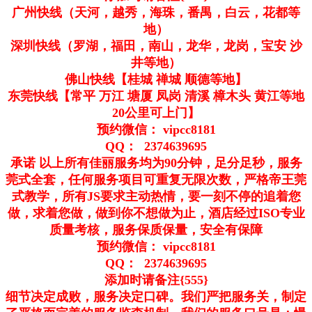
广州快线（天河，越秀，海珠，番禺，白云，花都等
地）
深圳快线（罗湖，福田，南山，龙华，龙岗，宝安 沙
井等地）
佛山快线【桂城 禅城 顺德等地】
东莞快线【常平 万江 塘厦 凤岗 清溪 樟木头 黄江等地
20公里可上门】
预约微信： vipcc8181
QQ： 2374639695
承诺 以上所有佳丽服务均为90分钟，足分足秒，服务
莞式全套，任何服务项目可重复无限次数，严格帝王莞
式教学，所有JS要求主动热情，要一刻不停的追着您
做，求着您做，做到你不想做为止，酒店经过ISO专业
质量考核，服务保质保量，安全有保障
预约微信： vipcc8181
QQ： 2374639695
添加时请备注{555}
细节决定成败，服务决定口碑。我们严把服务关，制定