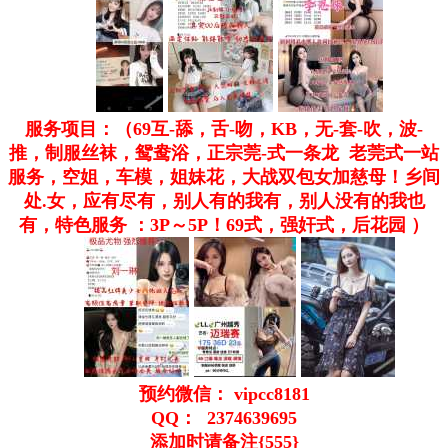
服务项目：（69互-舔，舌-吻，KB，无-套-吹，波-
推，制服丝袜，鸳鸯浴，正宗莞-式一条龙 老莞式一站
服务，空姐，车模，姐妹花，大战双包女加慈母！乡间
处.女，应有尽有，别人有的我有，别人没有的我也
有，特色服务 ：3P～5P！69式，强奸式，后花园 ）
预约微信： vipcc8181
QQ： 2374639695
添加时请备注{555}