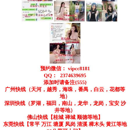
预约微信： vipcc8181
QQ： 2374639695
添加时请备注{555}
广州快线（天河，越秀，海珠，番禺，白云，花都等
地）
深圳快线（罗湖，福田，南山，龙华，龙岗，宝安 沙
井等地）
佛山快线【桂城 禅城 顺德等地】
东莞快线【常平 万江 塘厦 凤岗 清溪 樟木头 黄江等地