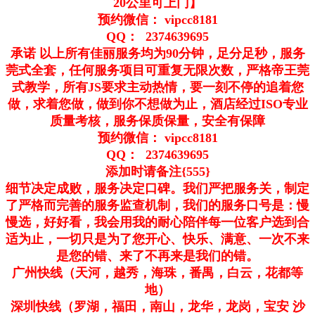
20公里可上门】
预约微信： vipcc8181
QQ： 2374639695
承诺 以上所有佳丽服务均为90分钟，足分足秒，服务
莞式全套，任何服务项目可重复无限次数，严格帝王莞
式教学，所有JS要求主动热情，要一刻不停的追着您
做，求着您做，做到你不想做为止，酒店经过ISO专业
质量考核，服务保质保量，安全有保障
预约微信： vipcc8181
QQ： 2374639695
添加时请备注{555}
细节决定成败，服务决定口碑。我们严把服务关，制定
了严格而完善的服务监查机制，我们的服务口号是：慢
慢选，好好看，我会用我的耐心陪伴每一位客户选到合
适为止，一切只是为了您开心、快乐、满意、一次不来
是您的错、来了不再来是我们的错。
广州快线（天河，越秀，海珠，番禺，白云，花都等
地）
深圳快线（罗湖，福田，南山，龙华，龙岗，宝安 沙