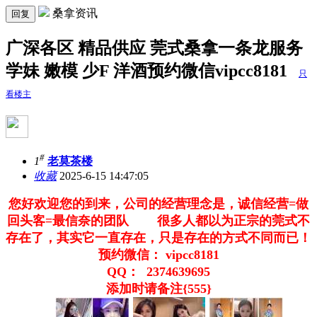
桑拿资讯
回复
广深各区 精品供应 莞式桑拿一条龙服务
学妹 嫩模 少F 洋酒预约微信vipcc8181
只
看楼主
#
1
老莫茶楼
收藏
2025-6-15 14:47:05
您好欢迎您的到来，公司的经营理念是，诚信经营=做
回头客=最信奈的团队 很多人都以为正宗的莞式不
存在了，其实它一直存在，只是存在的方式不同而已！
预约微信： vipcc8181
QQ： 2374639695
添加时请备注{555}