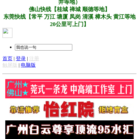
井等地）
佛山快线【桂城 禅城 顺德等地】
东莞快线【常平 万江 塘厦 凤岗 清溪 樟木头 黄江等地
20公里可上门】
首页
|
登录
|
注册
触屏版
|
电脑版