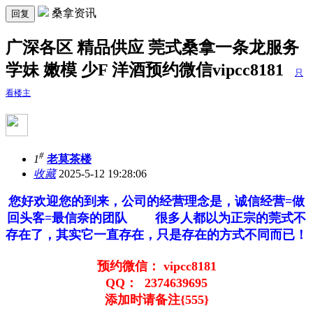
桑拿资讯
回复
广深各区 精品供应 莞式桑拿一条龙服务
学妹 嫩模 少F 洋酒预约微信vipcc8181
只
看楼主
#
1
老莫茶楼
收藏
2025-5-12 19:28:06
您好欢迎您的到来，公司的经营理念是，诚信经营=做
回头客=最信奈的团队 很多人都以为正宗的莞式不
存在了，其实它一直存在，只是存在的方式不同而已！
预约微信： vipcc8181
QQ： 2374639695
添加时请备注{555}