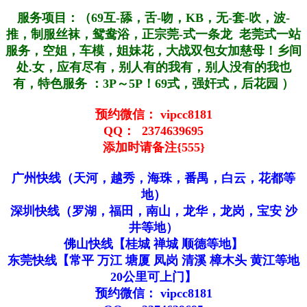
服务项目：（69互-舔，舌-吻，KB，无-套-吹，波-
推，制服丝袜，鸳鸯浴，正宗莞-式一条龙 老莞式一站
服务，空姐，车模，姐妹花，大战双包女加慈母！乡间
处.女，应有尽有，别人有的我有，别人没有的我也
有，特色服务 ：3P～5P！69式，强奸式，后花园 ）
预约微信： vipcc8181
QQ： 2374639695
添加时请备注{555}
广州快线（天河，越秀，海珠，番禺，白云，花都等
地）
深圳快线（罗湖，福田，南山，龙华，龙岗，宝安 沙
井等地）
佛山快线【桂城 禅城 顺德等地】
东莞快线【常平 万江 塘厦 凤岗 清溪 樟木头 黄江等地
20公里可上门】
预约微信： vipcc8181